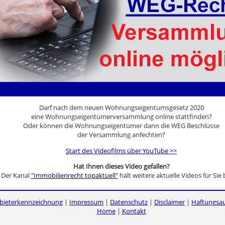
Darf nach dem neuen Wohnungseigentumsgesetz 2020
eine Wohnungseigentümerversammlung online stattfinden?
Oder können die Wohnungseigentümer dann die WEG Beschlüsse
der Versammlung anfechten?
Start des Videofilms über YouTube >>
Hat Ihnen dieses Video gefallen?
Der Kanal
"Immobilienrecht topaktuell"
hält weitere aktuelle Videos für Sie b
bieterkennzeichnung
|
Impressum
|
Datenschutz
|
Disclaimer
|
Haftungsau
Home
|
Kontakt