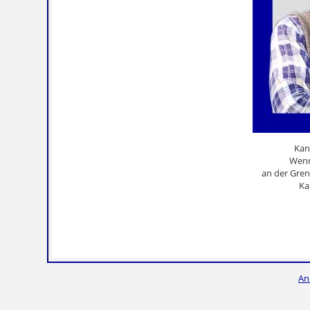
Kan
Wenn
an der Gre
Ka
An