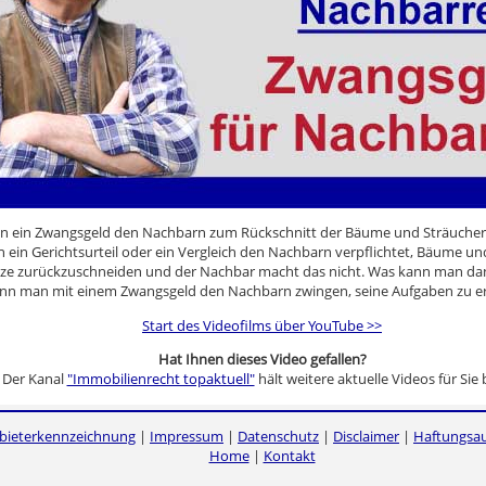
n ein Zwangsgeld den Nachbarn zum Rückschnitt der Bäume und Sträucher
 ein Gerichtsurteil oder ein Vergleich den Nachbarn verpflichtet, Bäume un
nze zurückzuschneiden und der Nachbar macht das nicht. Was kann man 
nn man mit einem Zwangsgeld den Nachbarn zwingen, seine Aufgaben zu er
Start des Videofilms über YouTube >>
Hat Ihnen dieses Video gefallen?
Der Kanal
"Immobilienrecht topaktuell"
hält weitere aktuelle Videos für Sie b
bieterkennzeichnung
|
Impressum
|
Datenschutz
|
Disclaimer
|
Haftungsau
Home
|
Kontakt