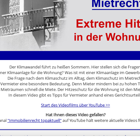
Der Klimawandel führt zu heißen Sommern. Hier stellen sich die Fragen
iner Klimaanlage für die Wohnung? Was ist mit einer Klimaanlage im Gewerbe
Die Frage nach dem Klimaschutz im Alltag, dem Klimaschutz im Mietrech
r Vermieter eine besondere Bedeutung. Denn Mieter mindern bei zu hohen
 Mieträumen schnell die Miete. Der Hitzeschutz für die Wohnung ist den Mie
In diesem Video gibt es Tipps für Vermieter anhand eines Gerichtsurteil
Start des Videofilms über YouTube >>
Hat Ihnen dieses Video gefallen?
anal
"Immobilienrecht topaktuell"
auf YouTube hält weitere aktuelle Videos fü
bieterkennzeichnung
|
Impressum
|
Datenschutz
|
Disclaimer
|
Haftungsau