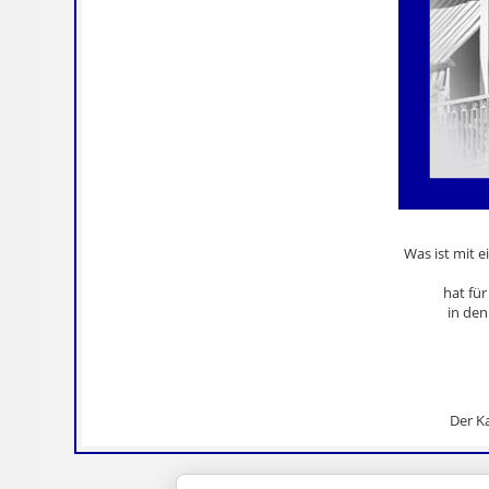
Was ist mit e
hat fü
in den
Der K
An